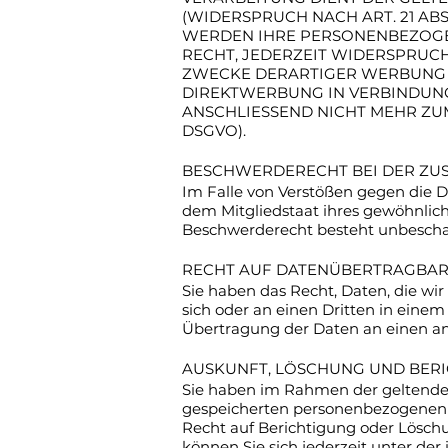
(WIDERSPRUCH NACH ART. 21 ABS.
WERDEN IHRE PERSONENBEZOGEN
RECHT, JEDERZEIT WIDERSPRUC
ZWECKE DERARTIGER WERBUNG EI
DIREKTWERBUNG IN VERBINDUN
ANSCHLIESSEND NICHT MEHR ZU
DSGVO).
BESCHWERDE­RECHT BEI DER ZU
Im Falle von Verstößen gegen die D
dem Mitgliedstaat ihres gewöhnlich
Beschwerderecht besteht unbeschade
RECHT AUF DATEN­ÜBERTRAG­BAR
Sie haben das Recht, Daten, die wir
sich oder an einen Dritten in eine
Übertragung der Daten an einen and
AUSKUNFT, LÖSCHUNG UND BER
Sie haben im Rahmen der geltenden
gespeicherten personenbezogenen 
Recht auf Berichtigung oder Lösc
können Sie sich jederzeit unter d