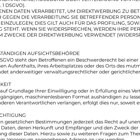
 1 DSGVO).
EN DATEN VERARBEITET, UM DIREKTWERBUNG ZU BETRE
H GEGEN DIE VERARBEITUNG SIE BETREFFENDER PERS
NZULEGEN; DIES GILT AUCH FÜR DAS PROFILING, SOWE
G STEHT. WENN SIE WIDERSPRECHEN, WERDEN IHRE P
M ZWECKE DER DIREKTWERBUNG VERWENDET (WIDERSPRU
STÄNDIGEN AUFSICHTS­BEHÖRDE
SGVO steht den Betroffenen ein Beschwerderecht bei einer 
en Aufenthalts, ihres Arbeitsplatzes oder des Orts des mut
t anderweitiger verwaltungsrechtlicher oder gerichtlicher
KEIT
 auf Grundlage Ihrer Einwilligung oder in Erfüllung eines Ver
m gängigen, maschinenlesbaren Format aushändigen zu lassen
eren Verantwortlichen verlangen, erfolgt dies nur, soweit e
ICHTIGUNG
 gesetzlichen Bestimmungen jederzeit das Recht auf unent
Daten, deren Herkunft und Empfänger und den Zweck der D
hung dieser Daten. Hierzu sowie zu weiteren Fragen zum T
er im Impressum angegebenen Adresse an uns wenden.