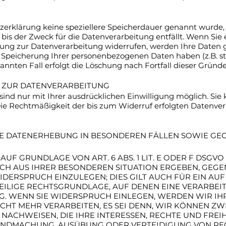
zerklärung keine speziellere Speicherdauer genannt wurde, 
is der Zweck für die Datenverarbeitung entfällt. Wenn Sie
ung zur Datenverarbeitung widerrufen, werden Ihre Daten g
e Speicherung Ihrer personenbezogenen Daten haben (z.B. st
nnten Fall erfolgt die Löschung nach Fortfall dieser Gründe
G ZUR DATENVERARBEITUNG
nd nur mit Ihrer ausdrücklichen Einwilligung möglich. Sie k
 Die Rechtmäßigkeit der bis zum Widerruf erfolgten Datenve
 DATENERHEBUNG IN BESONDEREN FÄLLEN SOWIE GEGE
F GRUNDLAGE VON ART. 6 ABS. 1 LIT. E ODER F DSGVO
SICH AUS IHRER BESONDEREN SITUATION ERGEBEN, GEGE
ERSPRUCH EINZULEGEN; DIES GILT AUCH FÜR EIN AUF
WEILIGE RECHTSGRUNDLAGE, AUF DENEN EINE VERARBEI
. WENN SIE WIDERSPRUCH EINLEGEN, WERDEN WIR I
HT MEHR VERARBEITEN, ES SEI DENN, WIR KÖNNEN 
NACHWEISEN, DIE IHRE INTERESSEN, RECHTE UND FREI
TENDMACHUNG, AUSÜBUNG ODER VERTEIDIGUNG VON R