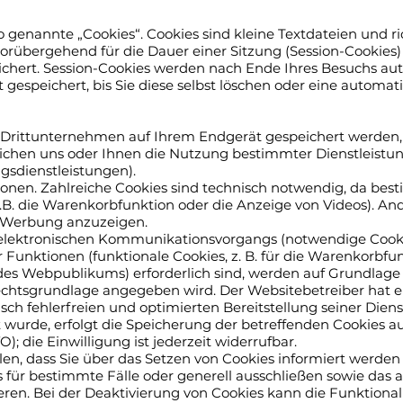
 genannte „Cookies“. Cookies sind kleine Textdateien und r
orübergehend für die Dauer einer Sitzung (Session-Cookies
ichert. Session-Cookies werden nach Ende Ihres Besuchs au
 gespeichert, bis Sie diese selbst löschen oder eine automa
 Drittunternehmen auf Ihrem Endgerät gespeichert werden, 
lichen uns oder Ihnen die Nutzung bestimmter Dienstleistu
gsdienstleistungen).
onen. Zahlreiche Cookies sind technisch notwendig, da be
z.B. die Warenkorbfunktion oder die Anzeige von Videos). An
 Werbung anzuzeigen.
 elektronischen Kommunikationsvorgangs (notwendige Cookie
Funktionen (funktionale Cookies, z. B. für die Warenkorbfu
es Webpublikums) erforderlich sind, werden auf Grundlage vo
echtsgrundlage angegeben wird. Der Websitebetreiber hat ei
ch fehlerfreien und optimierten Bereitstellung seiner Dienst
wurde, erfolgt die Speicherung der betreffenden Cookies au
VO); die Einwilligung ist jederzeit widerrufbar.
len, dass Sie über das Setzen von Cookies informiert werden
 für bestimmte Fälle oder generell ausschließen sowie das 
eren. Bei der Deaktivierung von Cookies kann die Funktional