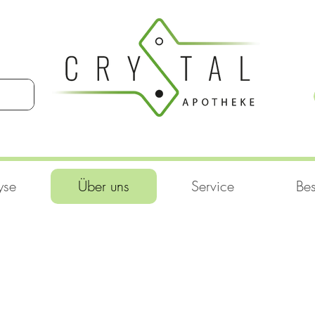
yse
Über uns
Service
Bes