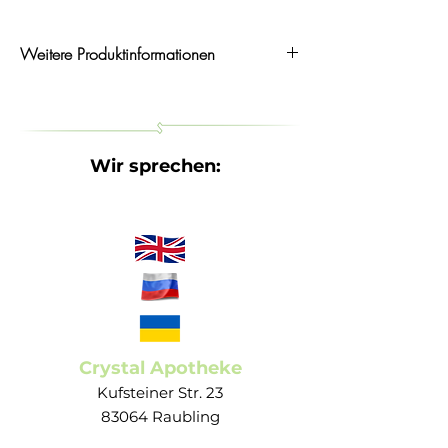
Hersteller: Ritex GmbH
Weitere Produktinformationen
Ritex BIO Gleitgel
Vegan und tierversuchsfrei
Ritex BIO Gleitgel spendet zarter Haut
Wir sprechen:
natürliche Feuchtigkeit und Pflege. Es
gleicht vaginale Trockenheit aus, ergänzt
die körpereigene Lubrikation und erhöht
somit die Gleitfähigkeit und das
Lustempfinden beim Geschlechtsverkehr.
Ritex BIO Gleitgel wird aus natürlichen
Rohstoffen bester Qualität hergestellt. Es ist
frei von Duft- und Farbstoffen, PEG und
Crystal Apotheke
anderen Konservierungsstoffen und schützt
Kufsteiner Str. 23
die empfindlichen Schleimhäute auf
83064 Raubling
natürliche Weise. Es ist vegan und