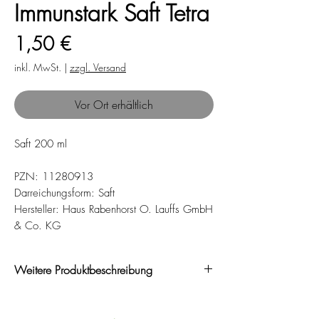
Immunstark Saft Tetra
Preis
1,50 €
inkl. MwSt.
|
zzgl. Versand
Vor Ort erhältlich
Saft 200 ml
PZN: 11280913
Darreichungsform: Saft
Hersteller: Haus Rabenhorst O. Lauffs GmbH
& Co. KG
Weitere Produktbeschreibung
Rotbäckchen steht seit 1952 für gesunde
Säfte. Damit unser Immunsystem auch bei