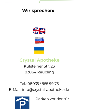
hohen Beanspruchungen leistungsfähig
bleibt, benötigt unser Körper ausreichend
Wir sprechen:
Zink und Vitamin C. Zink und Vitamin C
tragen zu einer normalen Funktion des
Immunsystems bei. Da der Körper das
Spurenelement Zink nicht selbst herstellen
kann und die Zinkspeicher begrenzt sind,
muss es regelmäßig über eine
ausgewogene und abwechslungsreiche
Ernährung zugeführt werden.
Crystal Apotheke
Besonderheiten:
Kufsteiner Str. 23
Zink und Vitamin C tragen zu einer
83064 Raubling
normalen Funktion des Immunsystems bei.
Da der Körper das Spurenelement Zink
Tel.: 08035 /
955 99 75
nicht selbst herstellen kann und die
E-Mail:
info@crystal-apotheke.de
Zinkspeicher begrenzt sind, muss es
regelmäßig über eine ausgewogene und
Parken vor der tür
abwechslungsreiche Ernährung zugeführt