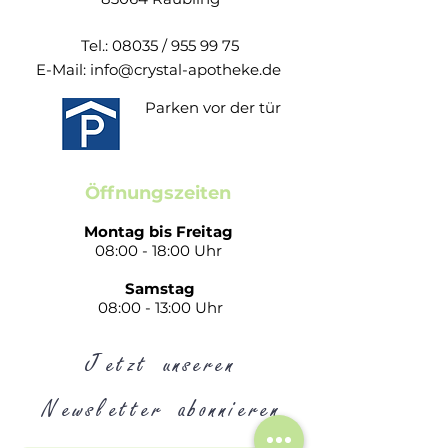
Rektumpassage. Leviaclis kann in der
Schwangerschaft und Stillzeit angewandt
Tel.: 08035 /
955 99 75
werden. Leviaclis gibt es auch in der
E-Mail:
info@crystal-apotheke.de
Ausführung für Kinder.
Parken vor der tür
Wirkung
Wirkt darmentleerend und
stuhlanregend;
Öffnungszeiten
leichteres passieren des Stuhls durch
Schleimhautschutz.
Montag bis Freitag
Anwendung:
08:00 - 18:00 Uhr
Zur Entnahme des Sicherheits-
Samstag
Kanülendeckels
08:00 - 13:00 Uhr
Weißen Ring über dem Balg festhalten
Mit der anderen Hand den
Jetzt unseren
Kanülendeckel biegen, bis er
durchbricht und sicht vollständig vom
Newsletter abonnieren
Ring lödt
Kanülendeckel herausziehen