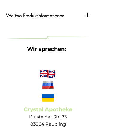
Hilfsstoffe
Zuckercouleur
Weitere Produktinformationen
Paraffin, dünnflüssiges
Wasser, gereinigtes
isla moos
Halspastillen bei Halskratzen
424 mg Saccharose
und Reizhusten
Arabisches Gummi
Wohltuende Linderung von Hals- und
Stimmbeschwerden bei:
Wir sprechen:
PZN: 03227081
Halskratzen und Hustenreiz
Darreichungsform: Pastillen
Heiserkeit
Hersteller: Engelhard Arzneimittel
starker Beanspruchung der
Stimmbänder (Sänger, Redner)
Mundtrockenheit
trockener Atemluft (geheizt oder
klimatisiert)
eingeschränkter Nasenatmung
Crystal Apotheke
Gereizter Hals? Strapazierte Stimme?
Kufsteiner Str. 23
isla® Halspastillen sorgen für Linderung
83064 Raubling
und Schutz bei Hals- und