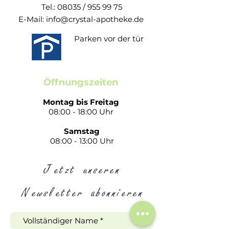
Stimmbeschwerden wie Heiserkeit,
Tel.: 08035 /
955 99 75
Halskratzen und Hustenreiz.
E-Mail:
info@crystal-apotheke.de
Beim Lutschen legen sich die
Schleimstoffe aus Isländisch Moos wie
Parken vor der tür
Balsam auf die gereizten Schleimhäute.
Dort bildet sich ein Schutzfilm, der die
Schleimhäute langanhaltend befeuchtet.
Öffnungszeiten
So werden sie vor weiteren Reizen
geschützt und in ihrer natürlichen
Montag bis Freitag
Regeneration unterstützt. Das lindert nicht
08:00 - 18:00 Uhr
nur das trockene, gereizte Gefühl im Hals
Samstag
sowie Heiserkeit und Hustenreiz, sondern
08:00 - 13:00 Uhr
kann zudem weiteren Beschwerden durch
Mundtrockenheit vorbeugen.
Jetzt unseren
Die isla® Halspastillen sind für die ganze
Familie geeignet und sehr gut verträglich.
Newsletter abonnieren
Die Produkte der isla® orignal-Range
können auch von Kindern ab vier Jahren,
die die Fähigkeit des kontrollierten