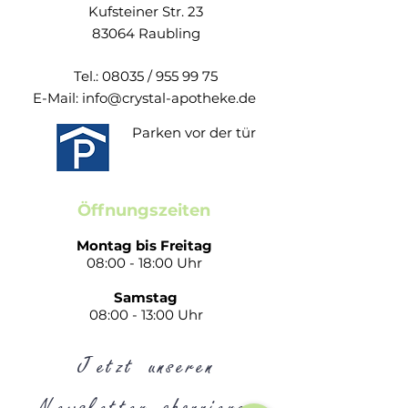
Kufsteiner Str. 23
Aufgrund seiner Eigenschaften und
83064 Raubling
Zusammensetzung ist Grintuss
Erwachsene für alle geeignet, auch
Tel.: 08035 /
955 99 75
für Senioren, Zöliakie-Patienten,
E-Mail:
info@crystal-apotheke.de
Schwangere sowie in der Stillzeit, bitte
stets nach Rücksprache mit dem Arzt.
Parken vor der tür
Zusammensetzung:
FUNKTIONELLE BESTANDTEILE:
Öffnungszeiten
Honig*;
Molekülkomplex aus Harzen,
Montag bis Freitag
Polysacchariden und Flavonoiden
08:00 - 18:00 Uhr
aus Grindelie*, Spitzwegerich* und
Samstag
Strohblume* (Poliresin®);
08:00 - 13:00 Uhr
Polysaccharidgehalt (Molekulargewicht
> 20.000 Dalton) ≥ 20 %
Jetzt unseren
Enthält außerdem:
Rohrzucker*; Wasser;
ätherische Öle aus: Eukalyptus, Sternanis,
Newsletter abonnieren